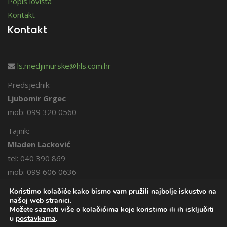
Popis lovišta
Kontakt
Kontakt
ls.medjimurske@hls.com.hr
Predsjednik:
Ljubomir Grgec
mob: 099 320 0560
Tajnik:
Mladen Lacković
tel: 040 390 869
mob: 099 606 0636
Koristimo kolačiće kako bismo vam pružili najbolje iskustvo na
našoj web stranici.
Možete saznati više o kolačićima koje koristimo ili ih isključiti
u
postavkama
.