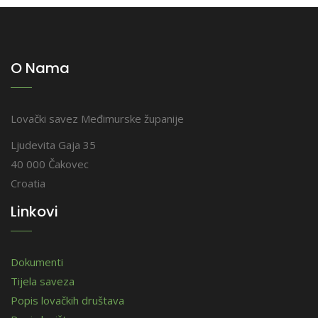
O Nama
Lovački savez Međimurske županije
Ljudevita Gaja 35
40 000 Čakovec
Croatia
Linkovi
Dokumenti
Tijela saveza
Popis lovačkih društava