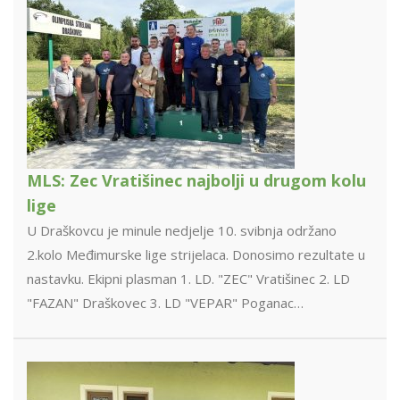
MLS: Zec Vratišinec najbolji u drugom kolu
lige
U Draškovcu je minule nedjelje 10. svibnja održano
2.kolo Međimurske lige strijelaca. Donosimo rezultate u
nastavku. Ekipni plasman 1. LD. "ZEC" Vratišinec 2. LD
"FAZAN" Draškovec 3. LD "VEPAR" Poganac…