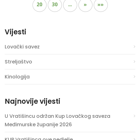
20
30
...
»
»»
Vijesti
Lovački savez
Streljaštvo
Kinologija
Najnovije vijesti
U Vratišincu održan Kup Lovačkog saveza
Međimurske županije 2026
KUP Vratišinca ove nedjelje