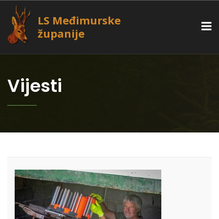
LS Međimurske
županije
Vijesti