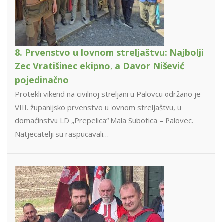
8. Prvenstvo u lovnom streljaštvu: Najbolji
Zec Vratišinec ekipno, a Davor Nišević
pojedinačno
Protekli vikend na civilnoj streljani u Palovcu održano je
VIII. županijsko prvenstvo u lovnom streljaštvu, u
domaćinstvu LD „Prepelica“ Mala Subotica – Palovec.
Natjecatelji su raspucavali…