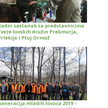
Radni sastanak sa predstavnicima
Zveze lovskih družin Prekmurja,
Prlekije i Ptuj Ormož
Generacija mladih lovaca 2019 –