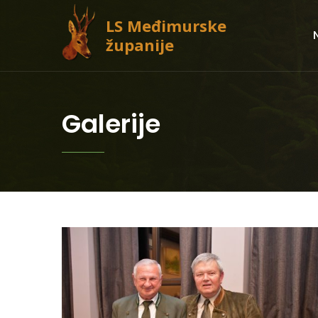
LS Međimurske
županije
Galerije