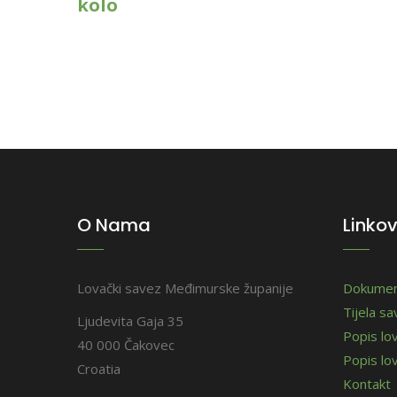
kolo
O Nama
Linkov
Lovački savez Međimurske županije
Dokumen
Tijela s
Ljudevita Gaja 35
Popis lo
40 000 Čakovec
Popis lov
Croatia
Kontakt