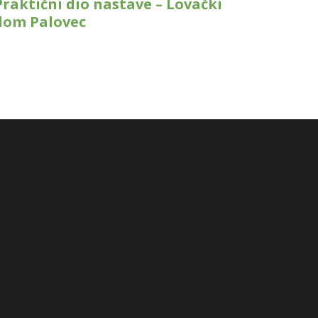
Praktični dio nastave – Lovački
dom Palovec