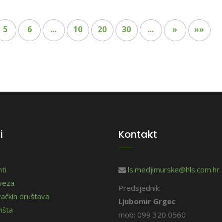
5
6
...
10
20
30
...
»
»»
i
Kontakt
ti
ls.medjimurske@hls.com.hr
aveza
Predsjednik:
vačkih društava
Ljubomir Grgec
išta
mob: 099 320 0560