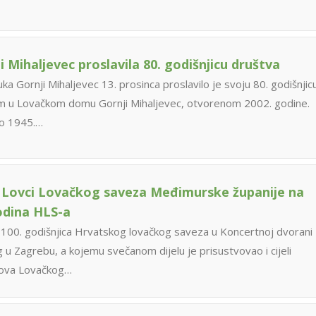
i Mihaljevec proslavila 80. godišnjicu društva
ka Gornji Mihaljevec 13. prosinca proslavilo je svoju 80. godišnjic
 u Lovačkom domu Gornji Mihaljevec, otvorenom 2002. godine.
no 1945.…
Lovci Lovačkog saveza Međimurske županije na
godina HLS-a
100. godišnjica Hrvatskog lovačkog saveza u Koncertnoj dvorani
 u Zagrebu, a kojemu svečanom dijelu je prisustvovao i cijeli
nova Lovačkog…