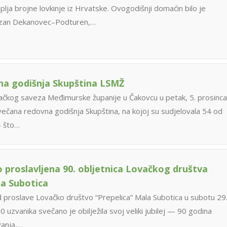
lja brojne lovkinje iz Hrvatske. Ovogodišnji domaćin bilo je
azan Dekanovec–Podturen,…
na godišnja Skupština LSMŽ
ačkog saveza Međimurske županije u Čakovcu u petak, 5. prosinca
večana redovna godišnja Skupština, na kojoj su sudjelovala 54 od
– što…
 proslavljena 90. obljetnica Lovačkog društva
la Subotica
proslave Lovačko društvo “Prepelica” Mala Subotica u subotu 29
uzvanika svečano je obilježila svoj veliki jubilej — 90 godina
vanja,…