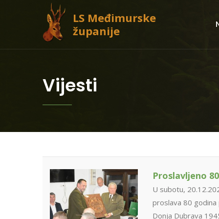
LS Međimurske
županije
Vijesti
Proslavljeno 8
U subotu, 20.12.20
proslava 80 godina 
Donja Dubrava 1945