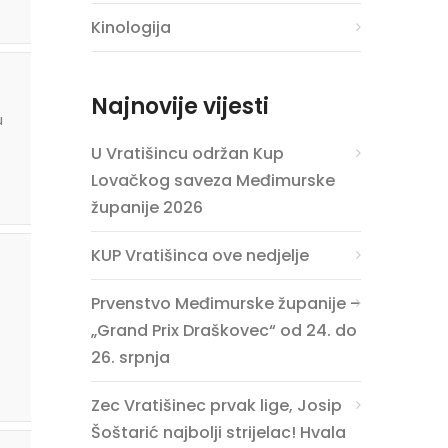
Kinologija
Najnovije vijesti
u
U Vratišincu održan Kup
Lovačkog saveza Međimurske
županije 2026
KUP Vratišinca ove nedjelje
Prvenstvo Međimurske županije –
„Grand Prix Draškovec“ od 24. do
26. srpnja
Zec Vratišinec prvak lige, Josip
Šoštarić najbolji strijelac! Hvala