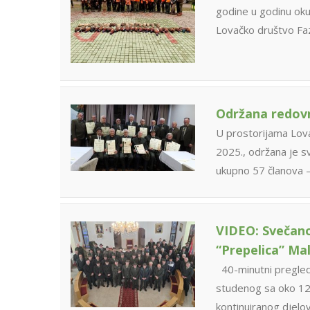
godine u godinu okup
Lovačko društvo F
Održana redov
U prostorijama Lov
2025., održana je s
ukupno 57 članova 
VIDEO: Svečano
“Prepelica” Ma
40-minutni pregled 
studenog sa oko 120 
kontinuiranog djelo