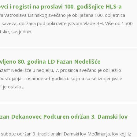
vci i rogisti na proslavi 100. godišnjice HLS-a
i Vatroslava Lisinskog svečano je obilježena 100. obljetnica
 saveza, održana pod pokroviteljstvom Vlade RH. Više od 1500
atske, susjednih…
vljeno 80. godina LD Fazan Nedelišće
an“ Nedelišće u nedjelju, 7. prosinca svečano je obilježilo
ostojanja – osamdeset godina u kojima su se izmjenjivale
li je ostala…
azan Dekanovec Podturen održan 3. Damski lov
subote održan 3. tradicionalni Damski lov Međimurja, lov koji iz