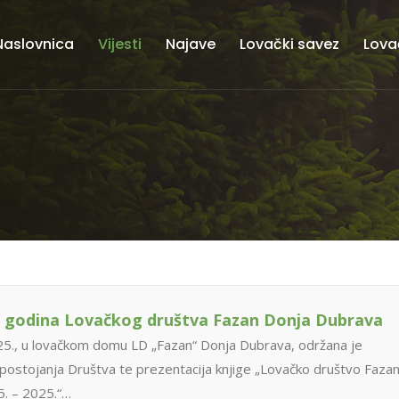
Naslovnica
Vijesti
Najave
Lovački savez
Lova
0 godina Lovačkog društva Fazan Donja Dubrava
25., u lovačkom domu LD „Fazan“ Donja Dubrava, održana je
postojanja Društva te prezentacija knjige „Lovačko društvo Faza
. – 2025.“…