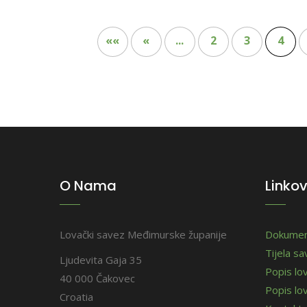
««
«
...
2
3
4
O Nama
Linkov
Lovački savez Međimurske županije
Dokumen
Tijela s
Ljudevita Gaja 35
Popis lo
40 000 Čakovec
Popis lov
Croatia