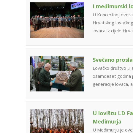
I međimurski lo
U Koncertnoj dvoran
Hrvatskog lovačkog
lovaca iz cijele Hrv
Svečano prosla
Lovačko društvo „Faz
osamdeset godina p
generacije lovaca, a
U lovištu LD F
Međimurja
U Međimurju je ove 