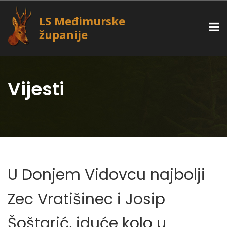
LS Međimurske
županije
Vijesti
U Donjem Vidovcu najbolji
Zec Vratišinec i Josip
Šoštarić, iduće kolo u