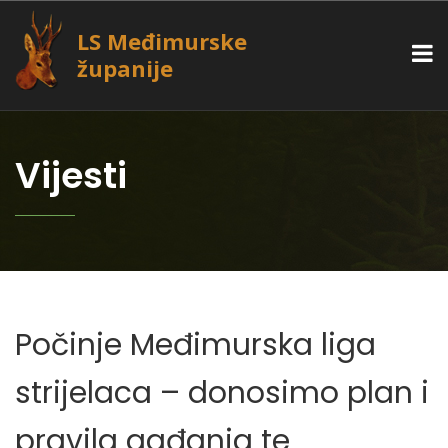
LS Međimurske
županije
Vijesti
Počinje Međimurska liga
strijelaca – donosimo plan i
pravila gađanja te