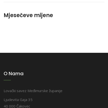
Mjesečeve mijene
O Nama
Lovački savez Međimurske županije
Ljudevita Gaja 35
40 000 Čakovec