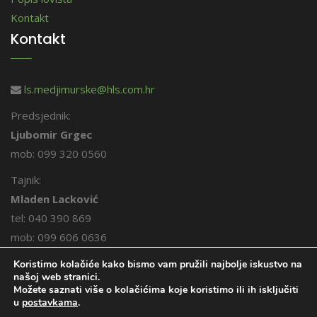
Kontakt
Kontakt
ls.medjimurske@hls.com.hr
Predsjednik:
Ljubomir Grgec
mob: 099 320 0560
Tajnik:
Mladen Lacković
tel: 040 390 869
mob: 099 606 0636
Koristimo kolačiće kako bismo vam pružili najbolje iskustvo na
našoj web stranici.
Možete saznati više o kolačićima koje koristimo ili ih isključiti
u
postavkama
.