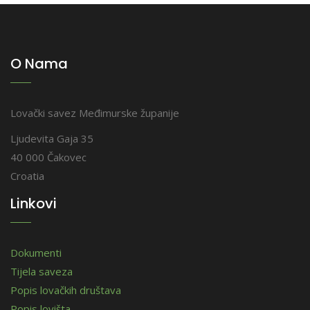
O Nama
Lovački savez Međimurske županije
Ljudevita Gaja 35
40 000 Čakovec
Croatia
Linkovi
Dokumenti
Tijela saveza
Popis lovačkih društava
Popis lovišta