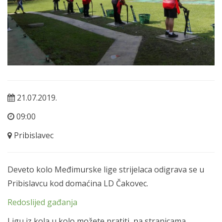
21.07.2019.
09:00
Pribislavec
Deveto kolo Međimurske lige strijelaca odigrava se u
Pribislavcu kod domaćina LD Čakovec.
Redoslijed gađanja
Ligu iz kola u kolo možete pratiti na stranicama