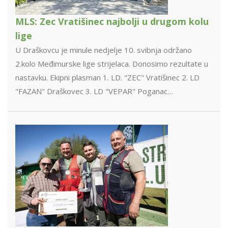
MLS: Zec Vratišinec najbolji u drugom kolu
lige
U Draškovcu je minule nedjelje 10. svibnja održano
2.kolo Međimurske lige strijelaca. Donosimo rezultate u
nastavku. Ekipni plasman 1. LD. "ZEC" Vratišinec 2. LD
"FAZAN" Draškovec 3. LD "VEPAR" Poganac…