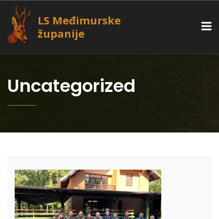
LS Međimurske
županije
Uncategorized