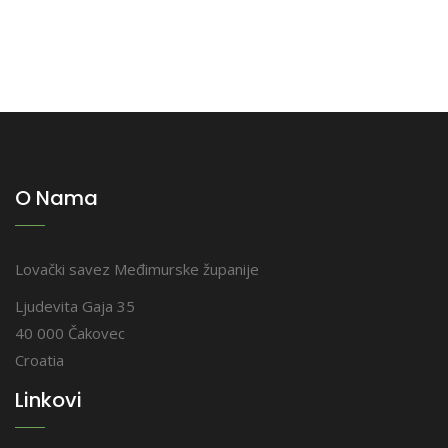
O Nama
Lovački savez Međimurske županije
Ljudevita Gaja 35
40 000 Čakovec
Croatia
Linkovi