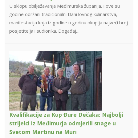
U sklopu obilježavanja Međimurska županija, i ove su
godine održani tradicionalni Dani lovnog kulinarstva,
manifestacija koja iz godine u godinu okuplja najveći broj
posjetitelja i sudionika. Događaj…
Kvalifikacije za Kup Đure Dečaka: Najbolji
strijelci iz Međimurja odmjerili snage u
Svetom Martinu na Muri