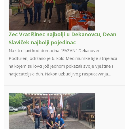
Zec Vratišinec najbolji u Dekanovcu, Dean
Slaviček najbolji pojedinac
Na streljani kod domaćina "FAZAN" Dekanovec-
Podturen, održano je 6. kolo Međimurske lige strijelaca
na kojem su lovci još jednom pokazali svoje vještine i
natjecateljski duh. Nakon uzbudljivog raspucavanja…