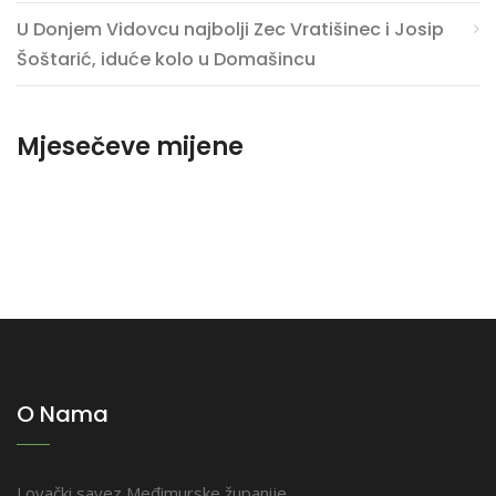
U Donjem Vidovcu najbolji Zec Vratišinec i Josip
Šoštarić, iduće kolo u Domašincu
Mjesečeve mijene
O Nama
Lovački savez Međimurske županije