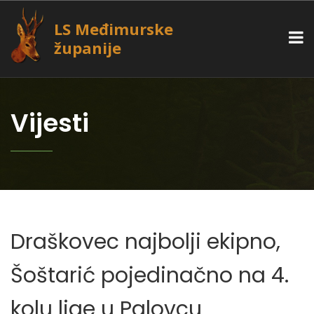
LS Međimurske
županije
Vijesti
Draškovec najbolji ekipno,
Šoštarić pojedinačno na 4.
kolu lige u Palovcu