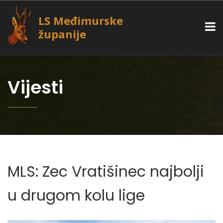
LS Međimurske
županije
Vijesti
MLS: Zec Vratišinec najbolji
u drugom kolu lige