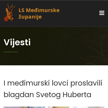
LS Međimurske
županije
Vijesti
I međimurski lovci proslavili
blagdan Svetog Huberta