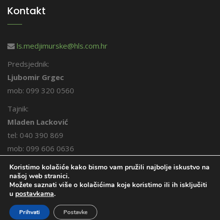
Kontakt
ls.medjimurske@hls.com.hr
Predsjednik:
Ljubomir Grgec
mob: 099 320 0560
Tajnik:
Mladen Lacković
tel: 040 390 869
mob: 099 606 0636
Koristimo kolačiće kako bismo vam pružili najbolje iskustvo na
našoj web stranici.
Možete saznati više o kolačićima koje koristimo ili ih isključiti
u
postavkama
.
© 2026. Međimurski lovci. Sva prava pridržana.
Prihvati
Postavke