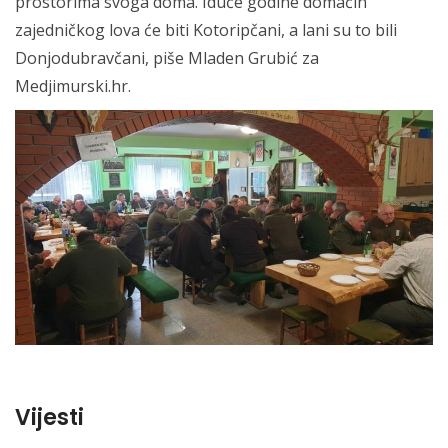
prostorima svoga doma. Iduće godine domaćin
zajedničkog lova će biti Kotoripčani, a lani su to bili
Donjodubravčani, piše Mladen Grubić za
Medjimurski.hr.
Vijesti