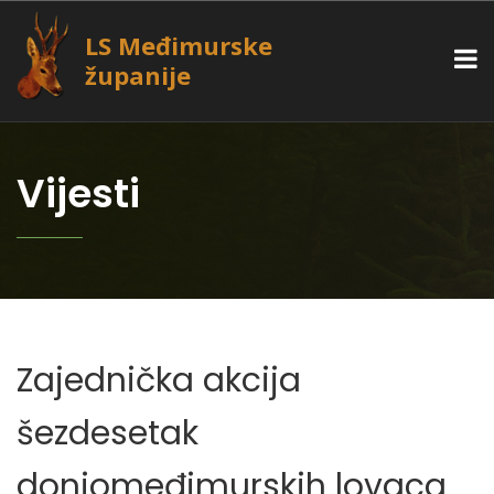
LS Međimurske
županije
Vijesti
Zajednička akcija
šezdesetak
donjomeđimurskih lovaca