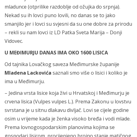
mladunce (otprilike razdoblje od ožujka do srpnja).
Nekad su ih lovci puno lovili, no danas se to jako
smanjilo jer i lovci su svjesni da su one dobre za prirodu
– rekli su nam lovci iz LD Patka Sveta Marija – Donji
Vidovec.
U MEĐIMURJU DANAS IMA OKO 1600 LISICA
Od tajnika Lovačkog saveza Međimurske županije
Mladena Lackovića
saznali smo više o lisici i koliko je
ima u Međimurju.
– Jedina vrsta lisice koja živi u Hrvatskoj i Međimurju je
crvena lisica (Vulpes vulpes L.). Prema Zakonu u lovstvu
svrstana je u sitnu dlakavu divljač. Lovi se cijele godine
osim u vrijeme kada je ženka visoko bređa i vodi mlade.
Prema lovnogospodarskim planovima kojima se
gospodari lisicom, procijenjeno brojno stanje matičnog