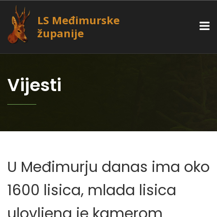
LS Međimurske
županije
Vijesti
U Međimurju danas ima oko
1600 lisica, mlada lisica
ulovljena je kamerom