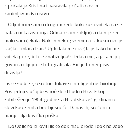
ispričala je Kristina i nastavila pričati o ovom
zanimljivom iskustvu:
– Odjednom sam u drugom redu kukuruza vidjela da se
nalazi neka životinja. Odmah sam zaključila da nije zec i
malo sam čekala. Nakon nekog vremena iz kukuruze je
izašla – mlada lisica! Ugledala me i izašla je kako bi me
vidjela gore, bila je znatiželjna! Gledala me, a ja sam joj
govorila i lijepo je fotografirala. Bio je to neopisiv
doživljaj!
Lisice su brze, okretne, lukave i inteligentne životinje.
Posljednji slučaj bjesnoće kod ljudi u Hrvatskoj
zabilježen je 1964. godine, a Hrvatska već godinama
slovi kao zemlja bez bjesnoće. Danas ih, srećom, i
manje cilja lovačka puška.
– Dozvoljeno je loviti lisice dok nisu bređe i dok ne vode