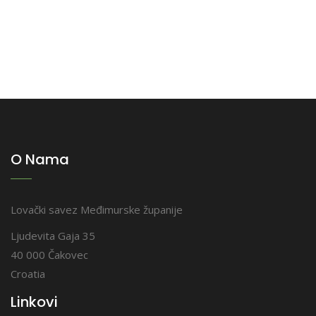
O Nama
Lovački savez Međimurske županije
Ljudevita Gaja 35
40 000 Čakovec
Croatia
Linkovi