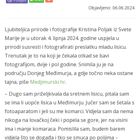
Podijeli
Objavljeno: 06.06.2024.
Ljubiteljica prirode i fotografije Kristina Poljak iz Svete
Marije je u utorak 4. lipnja 2024. godine uspjela u
prirodi susresti i fotografirati preslatku mladu lisicu.
Trenutak je to na koji je čekala otkad se bavi
fotografijom, dvije i pol godine. Snimila ju je na
području Donjeg Međimurja, a gdje točno neka ostane
tajna, piše
Medjimurski.hr
.
– Dugo sam priželjkivala da sretnem lisicu, pitala sam
se ima li uopće lisica u Međimurju. Jučer sam se šetala s
fotoaparatom i jeli su me komarci. Vidjela sam da nema
nikoga na lovačkoj čeki i popela se gore, jer na visini
ima i manje komaraca. Pomislila sam, budem barem
vidjela što se događa i tko se smuca po poljima –