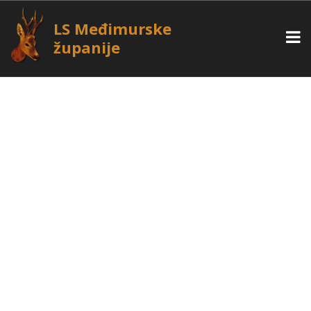
LS Međimurske
županije