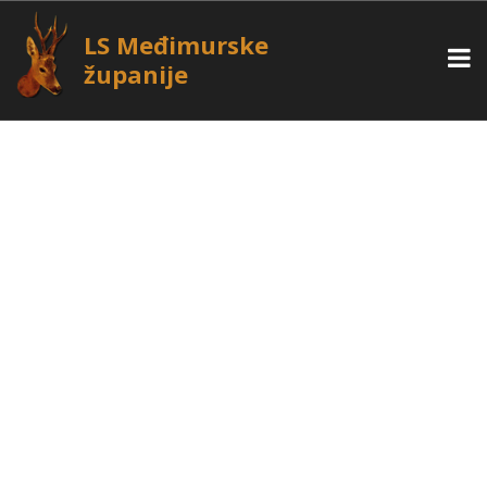
LS Međimurske
županije