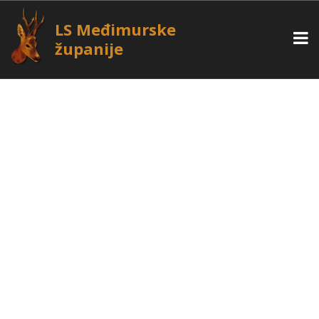
LS Međimurske
županije