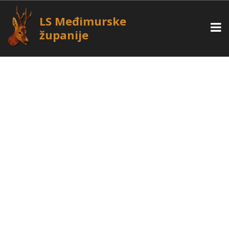
LS Međimurske
županije