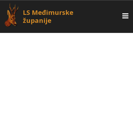
LS Međimurske
županije