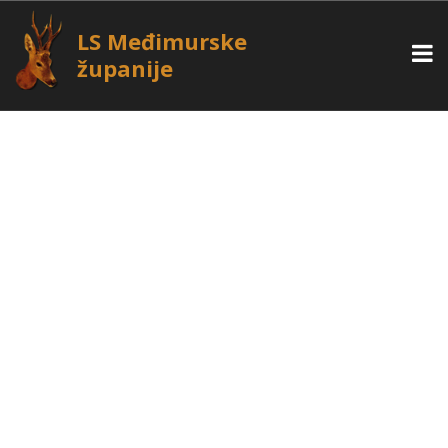
LS Međimurske
županije