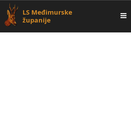
LS Međimurske
županije