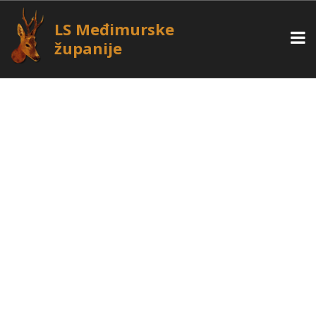
LS Međimurske
županije