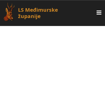
LS Međimurske
županije