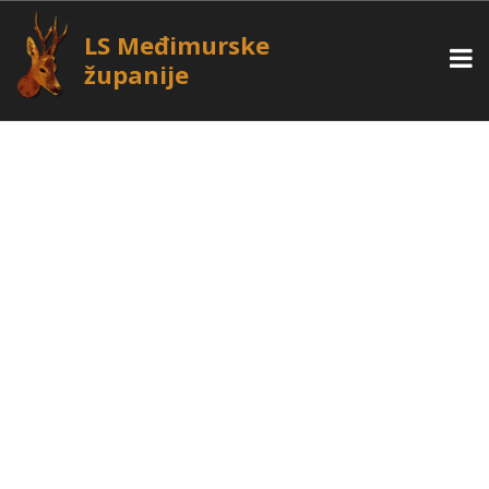
LS Međimurske
županije