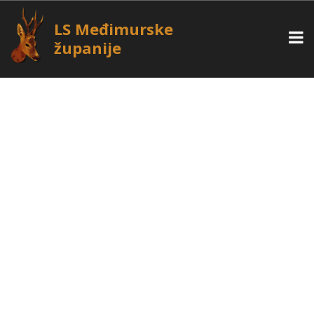
LS Međimurske
županije