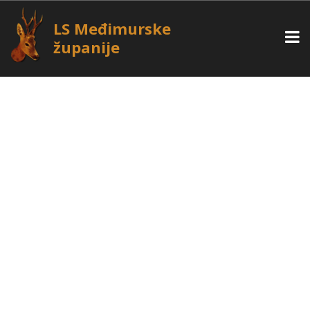
LS Međimurske
županije