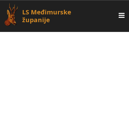
LS Međimurske
županije