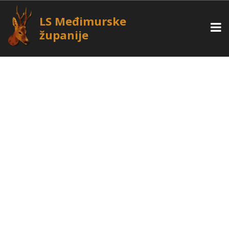
LS Međimurske
županije