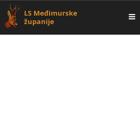
LS Međimurske
županije