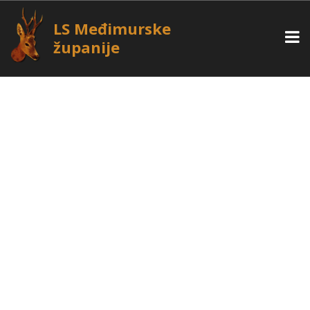
LS Međimurske
županije