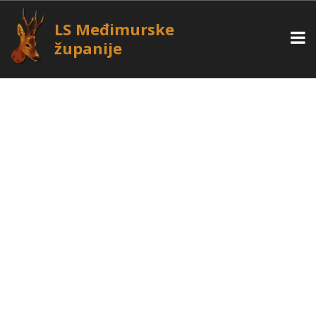
LS Međimurske
županije