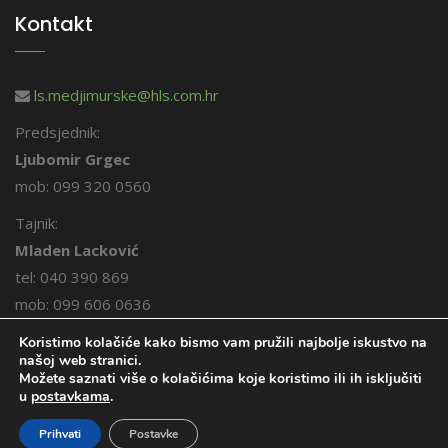
Kontakt
ls.medjimurske@hls.com.hr
Predsjednik:
Ljubomir Grgec
mob: 099 320 0560
Tajnik:
Mladen Lacković
tel: 040 390 869
mob: 099 606 0636
Koristimo kolačiće kako bismo vam pružili najbolje iskustvo na
našoj web stranici.
Možete saznati više o kolačićima koje koristimo ili ih isključiti
u
postavkama
.
© 2026. Međimurski lovci. Sva prava pridržana.
Prihvati
Postavke