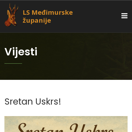
LS Međimurske
županije
Vijesti
Sretan Uskrs!