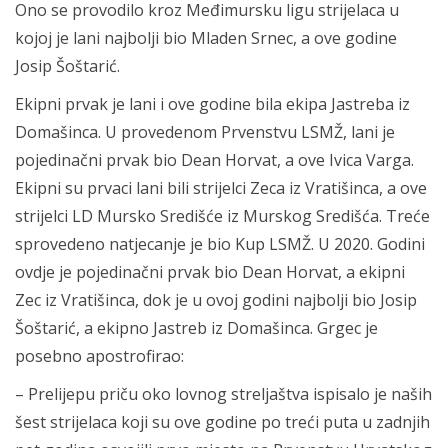
Ono se provodilo kroz Međimursku ligu strijelaca u
kojoj je lani najbolji bio Mladen Srnec, a ove godine
Josip Šoštarić.
Ekipni prvak je lani i ove godine bila ekipa Jastreba iz
Domašinca. U provedenom Prvenstvu LSMŽ, lani je
pojedinačni prvak bio Dean Horvat, a ove Ivica Varga.
Ekipni su prvaci lani bili strijelci Zeca iz Vratišinca, a ove
strijelci LD Mursko Središće iz Murskog Središća. Treće
sprovedeno natjecanje je bio Kup LSMŽ. U 2020. Godini
ovdje je pojedinačni prvak bio Dean Horvat, a ekipni
Zec iz Vratišinca, dok je u ovoj godini najbolji bio Josip
Šoštarić, a ekipno Jastreb iz Domašinca. Grgec je
posebno apostrofirao:
– Prelijepu priču oko lovnog streljaštva ispisalo je naših
šest strijelaca koji su ove godine po treći puta u zadnjih