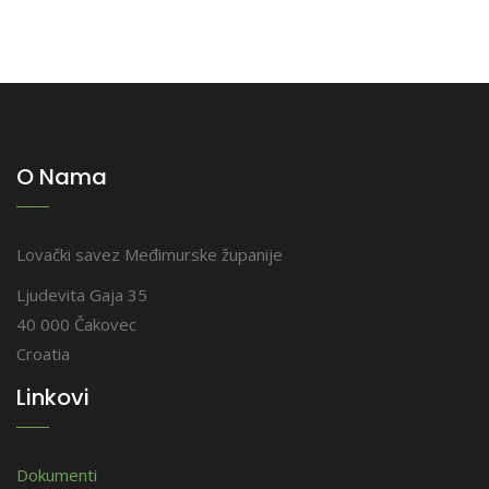
O Nama
Lovački savez Međimurske županije
Ljudevita Gaja 35
40 000 Čakovec
Croatia
Linkovi
Dokumenti