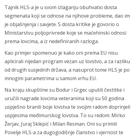
Tajnik HLS-a je u svom izlaganju obuhvatio dosta
segmenata koji se odnose na njihove probleme, dao im
je objašnjenja i savjete. S dosta kritike je govorio o
Ministarstvu poljoprivrede koje se maćehinski odnosi
prema lovcima, a iz nedefiniranih razloga.
Kao primjer spomenuo je kako oni prema EU nisu
aplicirali nijedan program vezan uz lovstvo, a za razliku
od drugih susjednih država, a nasuprot tome HLS je po
mnogim parametrima u samom vrhu EU.
Na kraju skupštine su Bodur i Grgec uputili čestitke i
uručili nagrade lovcima veteranima koji su 50 godina
uspješno branili boje lovstva te svojim radom doprinjeli
uspjesima međimurskog lovstva. To su redom: Mirko
Žerjav, Juraj Sklepić i Milan Resman. Oni su primili
Povelje HLS-a za dugogodišnje članstvo i vjernost te