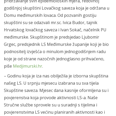
pridržavanje svih epidemioloških mjera, redovnoj
godišnjoj skupštini Lovačkog saveza koja je održana u
Domu međimurskih lovaca. Od pozvanih gostiju
skupštini su se odazvali mr.sc. Ivica Budor, tajnik
Hrvatskog lovačkog saveza i Ivan Sokač, načelnik PU
međimurske. Skupštinom je predsjedao Ljubomir
Grgec, predsjednik LS Međimurske županije koji je bio
podnositelj izvješća o minulom jednogodišnjem radu
koje je od strane nazočnih jednoglasno prihvaćeno,
piše
Medjimurski.hr
.
– Godinu koja je iza nas obilježila je izborna skupština
našeg LS. U srpnju mjesecu izabrana su sva tijela
Skupštine saveza. Mjesec dana kasnije oformljena su i
povjerenstva koja provode aktivnosti LS-a. Naše
Stručne službe sprovele su u suradnji s tijelima i
povjerenstvima LS većinu planiranih aktivnosti kao i