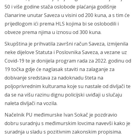
50 i više godine staža oslobode plaćanja godišnje
članarine unutar Saveza u visini od 200 kuna, a s tim će
prijedlogom ići prema HLS kojima bi se oslobodili i
obveze prema njima u iznosu od 300 kuna.
Skupština je prihvatila završni račun Saveza, izmijenila
neke dijelove Statuta i Poslovnika Saveza, a vezane uz
Covid-19 te je donijela program rada za 2022. godinu od
19 točka gdje će naglasak staviti na zalaganje za
dobivanje sredstava za nadoknadu šteta na
poljoprivrednim kulturama koje su nastale od divljači te
da se na višu razinu dignu policijski uviđaji u slučaju
naleta divljači na vozila.
Načelnik PU međimurske Ivan Sokač je pozdravio
dobru suradnju s međimurskim lovcima navevši kako je
suradnja u sladu s pozitivnim zakonskim propisima.