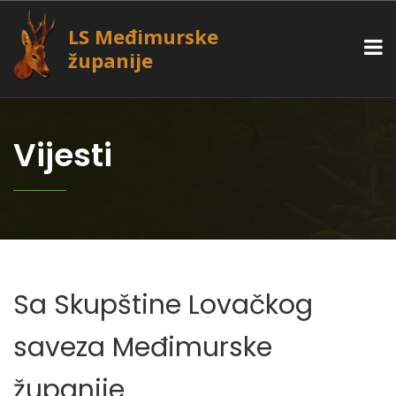
LS Međimurske
županije
Vijesti
Sa Skupštine Lovačkog
saveza Međimurske
županije