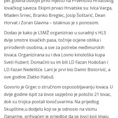
pet godina osvojili prvo mjesto na Prvenstvu Hrvatskog
lovačkog saveza. Ekipni prvaci Hrvatske su: Ivica Varga,
Mladen Srnec, Branko Breglec, Josip Šoštarić, Dean
Horvat i Zoran Glavina – istaknuo je s ponosom.
Dodao je kako je LSMŽ organizirao u suradnji s HLS
dvije smotre lovačkih pasa, točnije ocjene oblika i
prirođenih osobina, a sve za potrebe međimurskih
lovaca. Organizirana su i dva Lovno kinološka kupa
Sveti Hubert. Domaćini su im bili LD Fazan Hodošan i
LD Fazan Nedelišće. Lani je prvi bio Damir Bistorivić, a
ove godine Zlatko Habuš.
Govorio je Grgec o stručnom osposobljavanju lovaca. U
dvije godine ispit za lovce uspješno je položio 21 lovac,
dok su trojica postali lovočuvarima. Na prijedlog
Skupštine,u dodjelu koji se je odnosio na visinu
članarine, prihvaćen je prijedlog da se lovci koji imaju