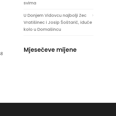
svima
U Donjem Vidovcu najbolji Zec
Vratišinec i Josip Šoštarić, iduće
kolo u Domašincu
Mjesečeve mijene
58