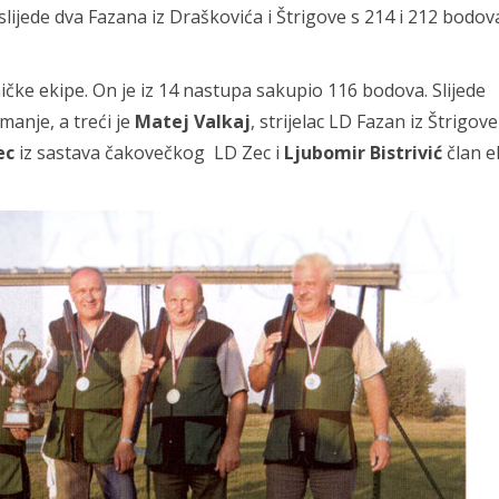
lijede dva Fazana iz Draškovića i Štrigove s 214 i 212 bodova
ičke ekipe. On je iz 14 nastupa sakupio 116 bodova. Slijede
anje, a treći je
Matej Valkaj
, strijelac LD Fazan iz Štrigov
ec
iz sastava čakovečkog LD Zec i
Ljubomir Bistrivić
član e