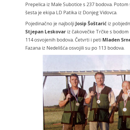
Prepelica iz Male Subotice s 237 bodova. Potom s
šesta je ekipa LD Patika iz Donjeg Vidovca.
Pojedinačno je najbolji
Josip Šoštarić
iz pobjedn
Stjepan Leskovar
iz čakovečke Trčke s bodom m
114 osvojenih bodova. Četvrti i peti
Mladen Srn
Fazana iz Nedelišća osvojili su po 113 bodova.