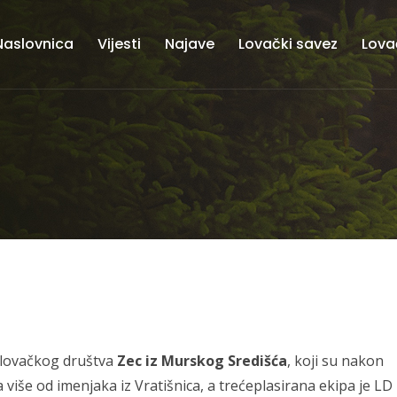
Naslovnica
Vijesti
Najave
Lovački savez
Lova
i lovačkog društva
Zec iz Murskog Središća
, koji su nakon
 više od imenjaka iz Vratišnica, a trećeplasirana ekipa je LD