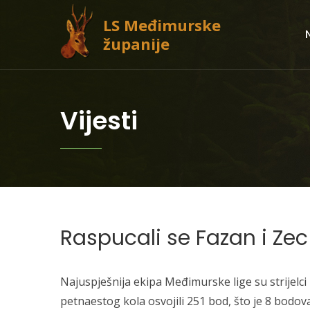
LS Međimurske
županije
Vijesti
Raspucali se Fazan i Zec
Najuspješnija ekipa Međimurske lige su strijelc
petnaestog kola osvojili 251 bod, što je 8 bodova