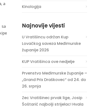
, a
Kinologija
Najnovije vijesti
e sa
kipe
U Vratišincu održan Kup
Lovačkog saveza Međimurske
županije 2026
KUP Vratišinca ove nedjelje
Prvenstvo Međimurske županije –
„Grand Prix Draškovec“ od 24. do
26. srpnja
Zec Vratišinec prvak lige, Josip
Šoštarić najbolji strijelac! Hvala