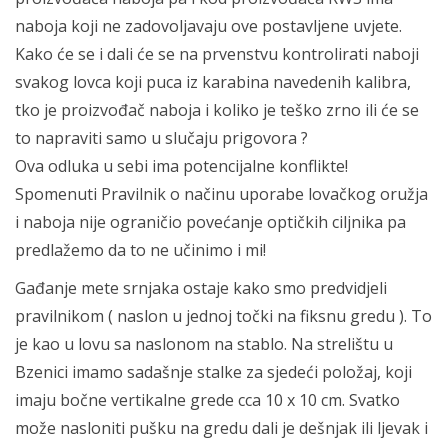
naboja koji ne zadovoljavaju ove postavljene uvjete.
Kako će se i dali će se na prvenstvu kontrolirati naboji
svakog lovca koji puca iz karabina navedenih kalibra,
tko je proizvođač naboja i koliko je teško zrno ili će se
to napraviti samo u slučaju prigovora ?
Ova odluka u sebi ima potencijalne konflikte!
Spomenuti Pravilnik o načinu uporabe lovačkog oružja
i naboja nije ograničio povećanje optičkih ciljnika pa
predlažemo da to ne učinimo i mi!
Gađanje mete srnjaka ostaje kako smo predvidjeli
pravilnikom ( naslon u jednoj točki na fiksnu gredu ). To
je kao u lovu sa naslonom na stablo. Na strelištu u
Bzenici imamo sadašnje stalke za sjedeći položaj, koji
imaju bočne vertikalne grede cca 10 x 10 cm. Svatko
može nasloniti pušku na gredu dali je dešnjak ili ljevak i