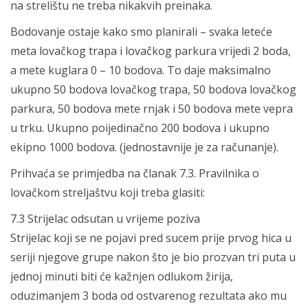
na strelištu ne treba nikakvih preinaka.
Bodovanje ostaje kako smo planirali – svaka leteće
meta lovačkog trapa i lovačkog parkura vrijedi 2 boda,
a mete kuglara 0 – 10 bodova. To daje maksimalno
ukupno 50 bodova lovačkog trapa, 50 bodova lovačkog
parkura, 50 bodova mete rnjak i 50 bodova mete vepra
u trku. Ukupno poijedinačno 200 bodova i ukupno
ekipno 1000 bodova. (jednostavnije je za računanje).
Prihvaća se primjedba na članak 7.3. Pravilnika o
lovačkom streljaštvu koji treba glasiti:
7.3 Strijelac odsutan u vrijeme poziva
Strijelac koji se ne pojavi pred sucem prije prvog hica u
seriji njegove grupe nakon što je bio prozvan tri puta u
jednoj minuti biti će kažnjen odlukom žirija,
oduzimanjem 3 boda od ostvarenog rezultata ako mu