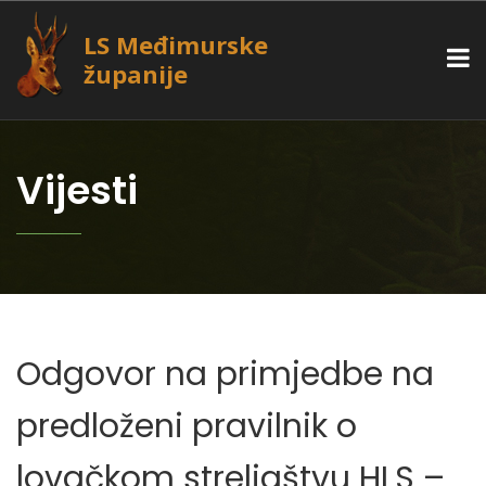
LS Međimurske
županije
Vijesti
Odgovor na primjedbe na
predloženi pravilnik o
lovačkom streljaštvu HLS –