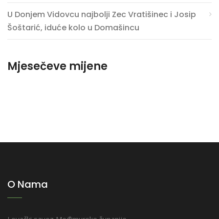
U Donjem Vidovcu najbolji Zec Vratišinec i Josip
Šoštarić, iduće kolo u Domašincu
Mjesečeve mijene
O Nama
Lovački savez Međimurske županije