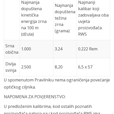
Najmanja
Najmanji
Najmanja
dopuštena
kalibar koji
dopuštena
kinetička
zadovaljava oba
težina
energija zrna
uvjeta
zrna
na 100 m
proizvođača
(grama)
(džula)
RWS
Srna
1.000
3.24
0.222 Rem
obična
Divlja
2.500
8,20
6,5 x 57
svinja
U spomenutom Pravilniku nema ograničenja povećanje
optičkog ciljnika.
NAPOMENA ZA POVJERENSTVO:
U predloženim kalibrima, kod ostalih poznatih
proizvođača naboja pa i kod proizvođača RWS ima