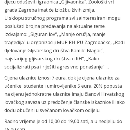
djecu oduševiti igraonica „Gljivaonica“. Zoološki vrt
grada Zagreba imat će izložbu živih zmija.
U sklopu stručnog programa svi zainteresirani mogu
poslušati brojna predavanja na aktualne teme.
Izdvajamo: „Siguran lov“, „Manje oružja, manje
tragedija“ u organizaciji MUP RH-PU Zagrebačke, „Rad i
djelovanje Gljivarskog društva Kamilo Blagaić,
najstarijeg gljivarskog društva u RH“, „Kako
socijalizirati psa i riješiti agresivno ponašanje“ …
Cijena ulaznice iznosi 7 eura, dok je cijena ulaznice za
učenike, studente i umirovljenike 5 eura. 20% popusta
na cijenu jednokratne ulaznice imaju članovi Hrvatskog
lovačkog saveza uz predočenje članske iskaznice ili ako
dođu obučeni u svečanom lovačkom odijelu.
Radno vrijeme je od 10,00 do 19,00 sati, a u nedjelju do
18,00 sati.