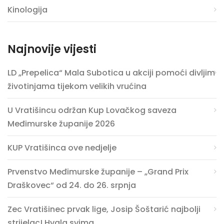
Kinologija
Najnovije vijesti
LD „Prepelica“ Mala Subotica u akciji pomoći divljim
životinjama tijekom velikih vrućina
U Vratišincu održan Kup Lovačkog saveza
Međimurske županije 2026
KUP Vratišinca ove nedjelje
Prvenstvo Međimurske županije – „Grand Prix
Draškovec“ od 24. do 26. srpnja
Zec Vratišinec prvak lige, Josip Šoštarić najbolji
strijelac! Hvala svima