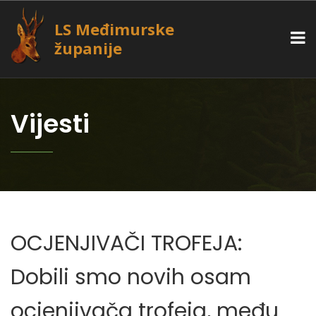
LS Međimurske
županije
Vijesti
OCJENJIVAČI TROFEJA:
Dobili smo novih osam
ocjenjivača trofeja, među