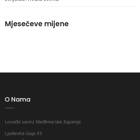
Mjesečeve mijene
O Nama
Lovački savez Međimurske županije
Ljudevita Gaja 35