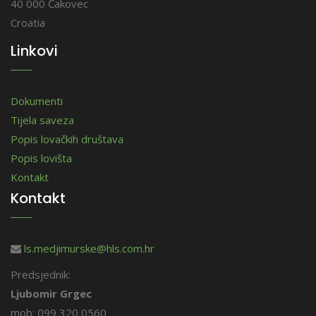
40 000 Čakovec
Croatia
Linkovi
Dokumenti
Tijela saveza
Popis lovačkih društava
Popis lovišta
Kontakt
Kontakt
ls.medjimurske@hls.com.hr
Predsjednik:
Ljubomir Grgec
mob: 099 320 0560