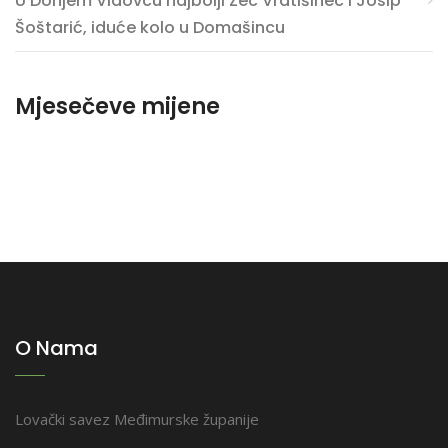
U Donjem Vidovcu najbolji Zec Vratišinec i Josip
Šoštarić, iduće kolo u Domašincu
Mjesečeve mijene
O Nama
Lovački savez Međimurske županije