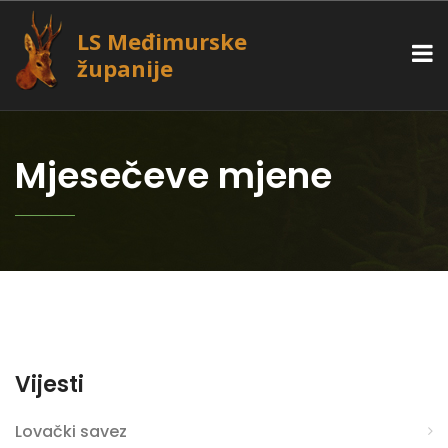
LS Međimurske
županije
Mjesečeve mjene
Vijesti
Lovački savez