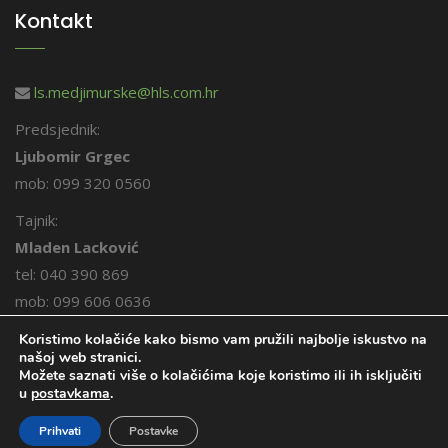
Kontakt
ls.medjimurske@hls.com.hr
Predsjednik:
Ljubomir Grgec
mob: 099 320 0560
Tajnik:
Mladen Lacković
tel: 040 390 869
mob: 099 606 0636
Koristimo kolačiće kako bismo vam pružili najbolje iskustvo na
našoj web stranici.
Možete saznati više o kolačićima koje koristimo ili ih isključiti
u
postavkama
.
© 2026. Međimurski lovci. Sva prava pridržana.
Prihvati
Postavke