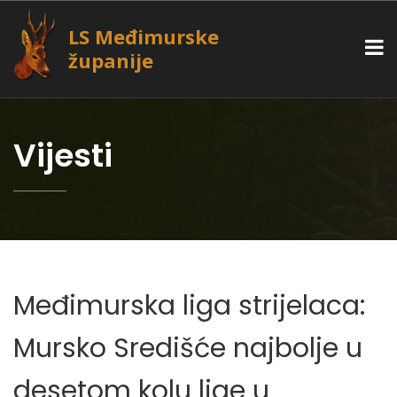
LS Međimurske
županije
Vijesti
Međimurska liga strijelaca:
Mursko Središće najbolje u
desetom kolu lige u