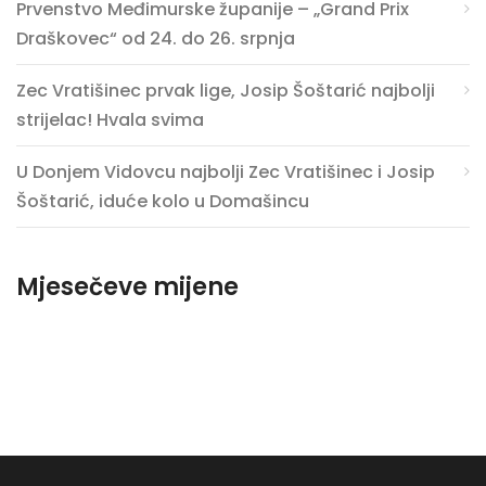
Prvenstvo Međimurske županije – „Grand Prix
Draškovec“ od 24. do 26. srpnja
Zec Vratišinec prvak lige, Josip Šoštarić najbolji
strijelac! Hvala svima
U Donjem Vidovcu najbolji Zec Vratišinec i Josip
Šoštarić, iduće kolo u Domašincu
Mjesečeve mijene