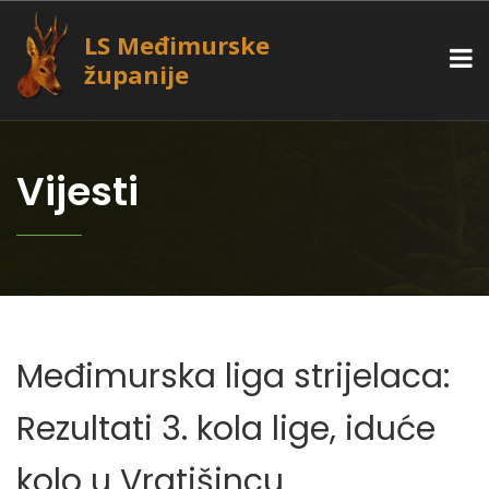
LS Međimurske
županije
Vijesti
Međimurska liga strijelaca:
Rezultati 3. kola lige, iduće
kolo u Vratišincu