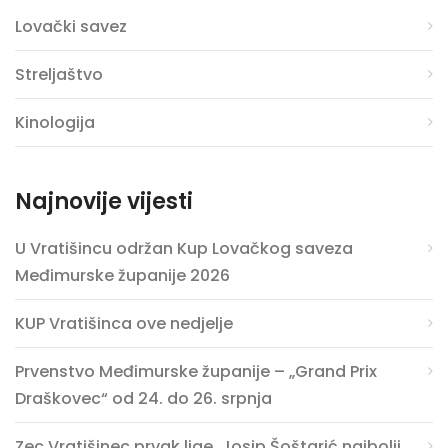
Lovački savez
Streljaštvo
Kinologija
Najnovije vijesti
U Vratišincu održan Kup Lovačkog saveza
Međimurske županije 2026
KUP Vratišinca ove nedjelje
Prvenstvo Međimurske županije – „Grand Prix
Draškovec“ od 24. do 26. srpnja
Zec Vratišinec prvak lige, Josip Šoštarić najbolji