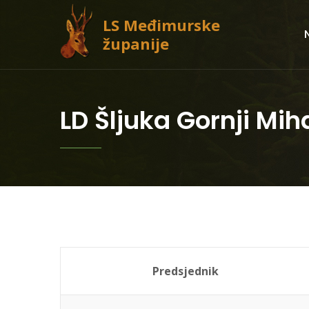
LS Međimurske
županije
LD Šljuka Gornji Mih
Predsjednik