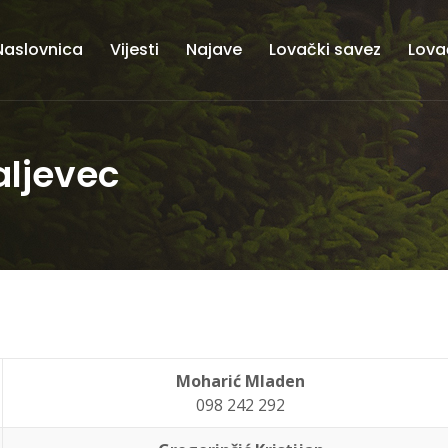
Naslovnica
Vijesti
Najave
Lovački savez
Lova
aljevec
Moharić Mladen
098 242 292