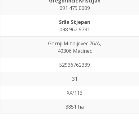
Gregorinčić Kristijan
091 479 0009
Srša Stjepan
098 962 9731
Gornji Mihaljevec 76/A,
40306 Macinec
52936762339
31
XX/113
3851 ha