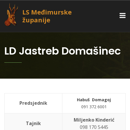
LS Međimurske
županije
LD Jastreb Domašinec
Habuš Domagoj
Predsjednik
091 372 6001
Miljenko Kinderić
Tajnik
098 170 5445