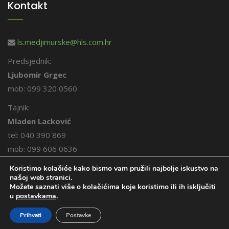
Kontakt
ls.medjimurske@hls.com.hr
Predsjednik:
Ljubomir Grgec
mob: 099 320 0560
Tajnik:
Mladen Lacković
tel: 040 390 869
mob: 099 606 0636
Koristimo kolačiće kako bismo vam pružili najbolje iskustvo na
našoj web stranici.
Možete saznati više o kolačićima koje koristimo ili ih isključiti
u
postavkama
.
© 2026. Međimurski lovci. Sva prava pridržana.
Prihvati
Postavke