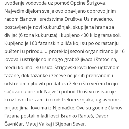
uvođenje vodovoda uz pomoć Općine Štrigova.
Najvećim dijelom sve je ovo obavljeno dobrovoljnim
radom članova i sredstvima Društva. Uz navedeno,
postavljen je novi kukuružnjak, skupljena hrana za
divljač (6 tona kukuruza) i kupljeno 400 kilograma soli.
Kupljeno je i 60 fazanskih pilića koji su po odrastanju
pušteni u prirodu. U protekloj sezoni organizirano je 16
lovova i ustrijeljeno mnogo grabežljivaca i štetočina,
među kojima i 40 lisica. Štrigovski lovci love uglavnom
fazane, dok fazanke i zečeve ne jer ih prehranom i
odstrelom njihovih predatora žele u što većem broju
sačuvati u prirodi. Najveći prihod Društvo ostvaruje
kroz lovni turizam, i to odstrelom srnjaka, uglavnom s
prijateljima, lovcima iz Njemačke. Ove su godine članovi
Fazana postali mladi lovci: Branko Ranteš, Davor
Čavničar, Matej Valkaj i Stjepan Sever.