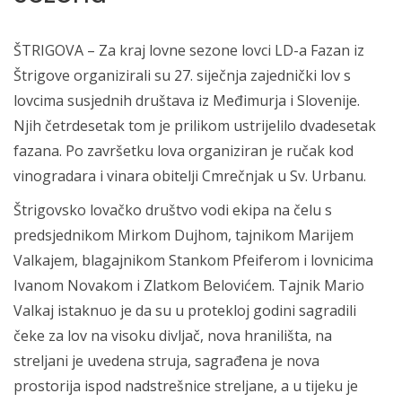
ŠTRIGOVA – Za kraj lovne sezone lovci LD-a Fazan iz
Štrigove organizirali su 27. siječnja zajednički lov s
lovcima susjednih društava iz Međimurja i Slovenije.
Njih četrdesetak tom je prilikom ustrijelilo dvadesetak
fazana. Po završetku lova organiziran je ručak kod
vinogradara i vinara obitelji Cmrečnjak u Sv. Urbanu.
Štrigovsko lovačko društvo vodi ekipa na čelu s
predsjednikom Mirkom Dujhom, tajnikom Marijem
Valkajem, blagajnikom Stankom Pfeiferom i lovnicima
Ivanom Novakom i Zlatkom Belovićem. Tajnik Mario
Valkaj istaknuo je da su u protekloj godini sagradili
čeke za lov na visoku divljač, nova hranilišta, na
streljani je uvedena struja, sagrađena je nova
prostorija ispod nadstrešnice streljane, a u tijeku je