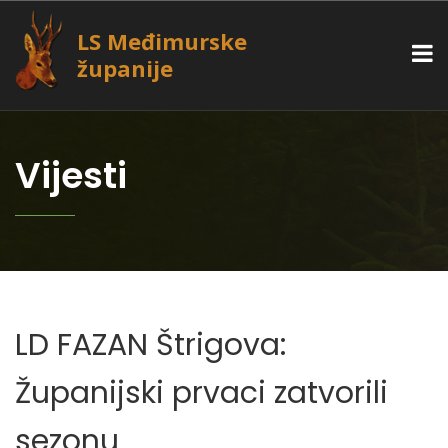
LS Međimurske
županije
Vijesti
LD FAZAN Štrigova:
Županijski prvaci zatvorili
sezonu