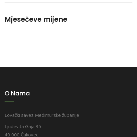
Mjesečeve mijene
O Nama
Lovački savez Međimurske županije
Ljudevita Gaja 35
40 000 Čakovec