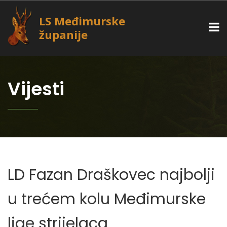
LS Međimurske
županije
Vijesti
LD Fazan Draškovec najbolji
u trećem kolu Međimurske
lige strijelaca