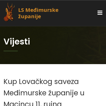
LS Međimurske
županije
Vijesti
Kup Lovačkog saveza
Međimurske županije u
Macincu 11. rujna