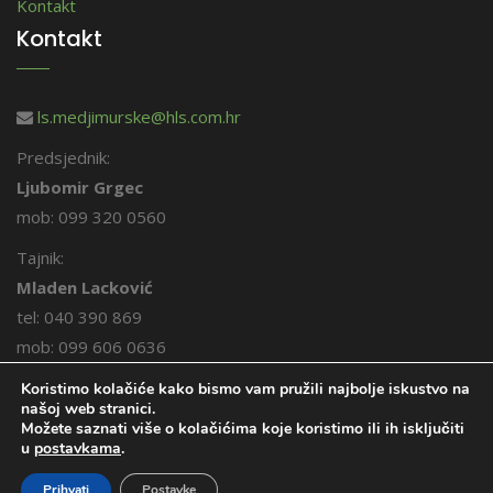
Kontakt
Kontakt
ls.medjimurske@hls.com.hr
Predsjednik:
Ljubomir Grgec
mob: 099 320 0560
Tajnik:
Mladen Lacković
tel: 040 390 869
mob: 099 606 0636
Koristimo kolačiće kako bismo vam pružili najbolje iskustvo na
našoj web stranici.
Možete saznati više o kolačićima koje koristimo ili ih isključiti
u
postavkama
.
© 2026. Međimurski lovci. Sva prava pridržana.
Prihvati
Postavke