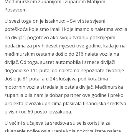
Međimurskom županijom i županom Matijom
Posavcem.
U svezi toga on je istaknuo: – Svi vi ste svjesni
poteškoća koje smo imali i koje imamo s naletima vozila
na divljač, pogotovo ako svoju tvrdnju potkrijepim
podacima za prvih deset mjeseci ove godine, kada je na
međimurskim cestama došlo do 216 naleta vozila na
divljač. Od toga, susret automobila i srneće divljači
dogodio se 111 puta, do naleta na nepoznate životinje
došlo je 81 puta, a u 24 slučajeva pod kotačima
motornih vozila stradala je ostala divljač. Međimurska
županija bila nam je dobar partner ove godine i preko
projekta lovozakupnicima plasirala financijska sredstva
u visini od 60 posto lovzakupa.
U većini slučajeva ta sredstva su se iskoristila za
sklapanje police osiguranja koja pokriva štete naleta