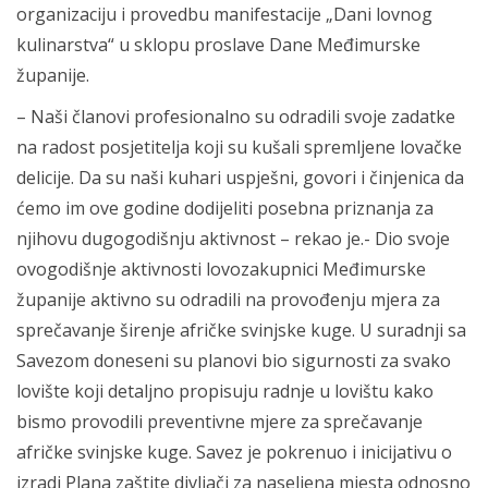
organizaciju i provedbu manifestacije „Dani lovnog
kulinarstva“ u sklopu proslave Dane Međimurske
županije.
– Naši članovi profesionalno su odradili svoje zadatke
na radost posjetitelja koji su kušali spremljene lovačke
delicije. Da su naši kuhari uspješni, govori i činjenica da
ćemo im ove godine dodijeliti posebna priznanja za
njihovu dugogodišnju aktivnost – rekao je.- Dio svoje
ovogodišnje aktivnosti lovozakupnici Međimurske
županije aktivno su odradili na provođenju mjera za
sprečavanje širenje afričke svinjske kuge. U suradnji sa
Savezom doneseni su planovi bio sigurnosti za svako
lovište koji detaljno propisuju radnje u lovištu kako
bismo provodili preventivne mjere za sprečavanje
afričke svinjske kuge. Savez je pokrenuo i inicijativu o
izradi Plana zaštite divljači za naseljena mjesta odnosno