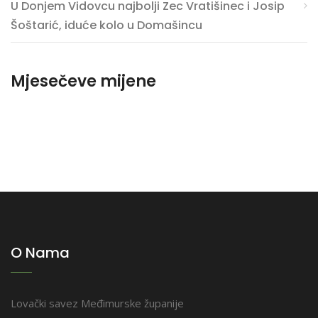
U Donjem Vidovcu najbolji Zec Vratišinec i Josip
Šoštarić, iduće kolo u Domašincu
Mjesečeve mijene
O Nama
Lovački savez Međimurske županije