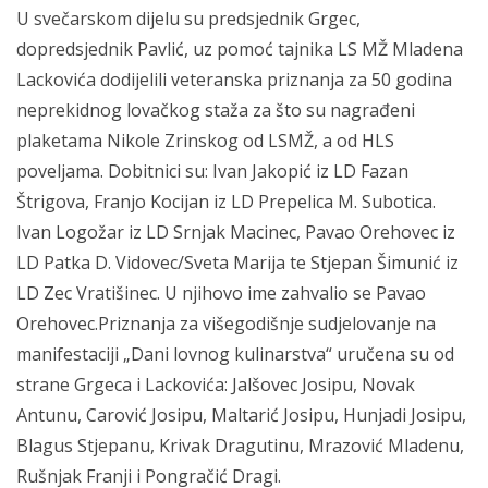
U svečarskom dijelu su predsjednik Grgec,
dopredsjednik Pavlić, uz pomoć tajnika LS MŽ Mladena
Lackovića dodijelili veteranska priznanja za 50 godina
neprekidnog lovačkog staža za što su nagrađeni
plaketama Nikole Zrinskog od LSMŽ, a od HLS
poveljama. Dobitnici su: Ivan Jakopić iz LD Fazan
Štrigova, Franjo Kocijan iz LD Prepelica M. Subotica.
Ivan Logožar iz LD Srnjak Macinec, Pavao Orehovec iz
LD Patka D. Vidovec/Sveta Marija te Stjepan Šimunić iz
LD Zec Vratišinec. U njihovo ime zahvalio se Pavao
Orehovec.Priznanja za višegodišnje sudjelovanje na
manifestaciji „Dani lovnog kulinarstva“ uručena su od
strane Grgeca i Lackovića: Jalšovec Josipu, Novak
Antunu, Carović Josipu, Maltarić Josipu, Hunjadi Josipu,
Blagus Stjepanu, Krivak Dragutinu, Mrazović Mladenu,
Rušnjak Franji i Pongračić Dragi.