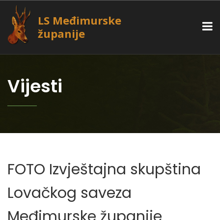
LS Međimurske
županije
Vijesti
FOTO Izvještajna skupština
Lovačkog saveza
Međimurske županije