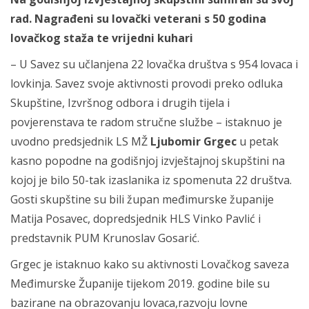
rad. Nagrađeni su lovački veterani s 50 godina
lovačkog staža te vrijedni kuhari
– U Savez su učlanjena 22 lovačka društva s 954 lovaca i
lovkinja. Savez svoje aktivnosti provodi preko odluka
Skupštine, Izvršnog odbora i drugih tijela i
povjerenstava te radom stručne službe – istaknuo je
uvodno predsjednik LS MŽ
Ljubomir Grgec
u petak
kasno popodne na godišnjoj izvještajnoj skupštini na
kojoj je bilo 50-tak izaslanika iz spomenuta 22 društva.
Gosti skupštine su bili župan međimurske županije
Matija Posavec, dopredsjednik HLS Vinko Pavlić i
predstavnik PUM Krunoslav Gosarić.
Grgec je istaknuo kako su aktivnosti Lovačkog saveza
Međimurske Županije tijekom 2019. godine bile su
bazirane na obrazovanju lovaca,razvoju lovne