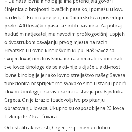
– Da naša lovna kinologija ima potencijala govori
činjenica o brojnosti lovačkih pasa koji pomažu u lovu
na divljač. Prema procjeni, međimurski lovci posjeduju
preko 400 lovačkih pasa različitih pasmina. Za poticaj
budućim natjecateljima navodim prošlogodišnji uspjeh
o dvostrukom osvajanju prvog mjesta na razini
Hrvatske u Lovno kinološkom kupu. Naš Savez sa
svojim lovačkim društvima mora animirati i stimulirati
sve lovce kinologe da se aktivnije uključe u aktivnosti
lovne kinologije jer ako lovno streljaštvo našeg Saveza
funkcionira besprijekorno svakako smo u stanju podići
i lovnu kinologiju na višu razinu – stav je predsjednika
Grgeca. On je izrazio i zadovoljstvo po pitanju
obrazovanju lovaca. Ukupno su osposobljena 23 lovca i
lovkinja te 2 lovočuvara.
Od ostalih aktivnosti, Grgec je spomenuo dobru