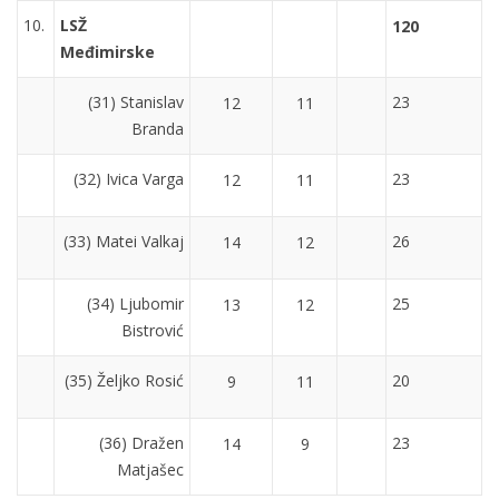
10.
LSŽ
120
Međimirske
(31) Stanislav
23
12
11
Branda
(32) Ivica Varga
23
12
11
(33) Matei Valkaj
26
14
12
(34) Ljubomir
25
13
12
Bistrović
(35) Željko Rosić
20
9
11
(36) Dražen
23
14
9
Matjašec