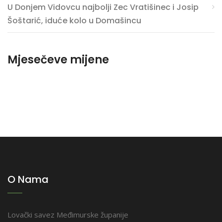
U Donjem Vidovcu najbolji Zec Vratišinec i Josip
Šoštarić, iduće kolo u Domašincu
Mjesečeve mijene
O Nama
Lovački savez Međimurske županije