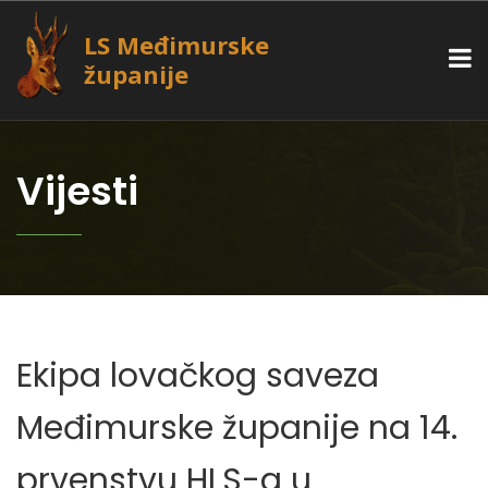
LS Međimurske
županije
Vijesti
Ekipa lovačkog saveza
Međimurske županije na 14.
prvenstvu HLS-a u