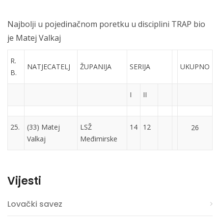
Najbolji u pojedinačnom poretku u disciplini TRAP bio
je Matej Valkaj
R.
NATJECATELJ
ŽUPANIJA
SERIJA
UKUPNO
B.
I
II
25.
(33) Matej
LSŽ
14
12
26
Valkaj
Međimirske
Vijesti
Lovački savez