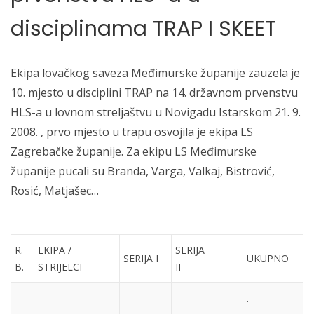
disciplinama TRAP I SKEET
Ekipa lovačkog saveza Međimurske županije zauzela je
10. mjesto u disciplini TRAP na 14. državnom prvenstvu
HLS-a u lovnom streljaštvu u Novigadu Istarskom 21. 9.
2008. , prvo mjesto u trapu osvojila je ekipa LS
Zagrebačke županije. Za ekipu LS Međimurske
županije pucali su Branda, Varga, Valkaj, Bistrović,
Rosić, Matjašec…
R.
EKIPA /
SERIJA
SERIJA I
UKUPNO
B.
STRIJELCI
II
.