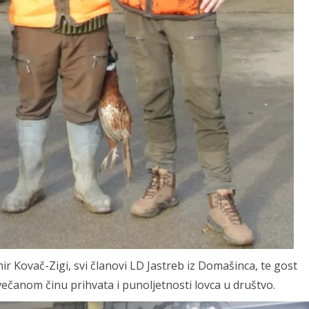
r Kovač-Zigi, svi članovi LD Jastreb iz Domašinca, te gost
večanom činu prihvata i punoljetnosti lovca u društvo.