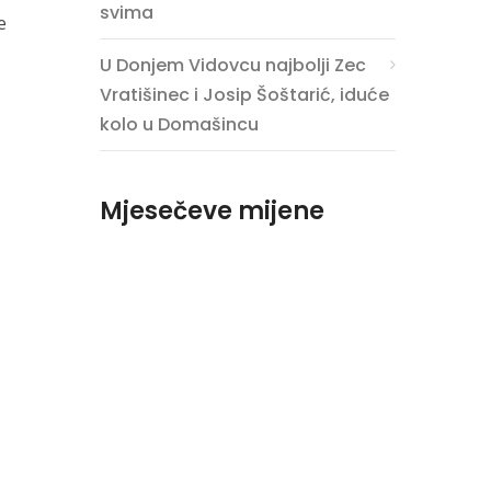
svima
e
U Donjem Vidovcu najbolji Zec
Vratišinec i Josip Šoštarić, iduće
kolo u Domašincu
Mjesečeve mijene