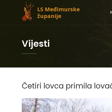
LS Međimurske
županije
Vijesti
Četiri lovca primila lov