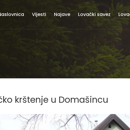
Naslovnica
Vijesti
Najave
Lovački savez
Lova
ačko krštenje u Domašincu