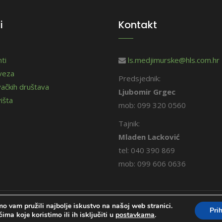
i
Kontakt
ti
ls.medjimurske@hls.com.hr
aveza
Predsjednik:
vačkih društava
Ljubomir Grgec
išta
mob: 099 320 0560
Tajnik:
Mladen Lacković
tel: 040 390 869
mob: 099 606 0636
o vam pružili najbolje iskustvo na našoj web stranici.
Prih
ima koje koristimo ili ih isključiti u
postavkama
.