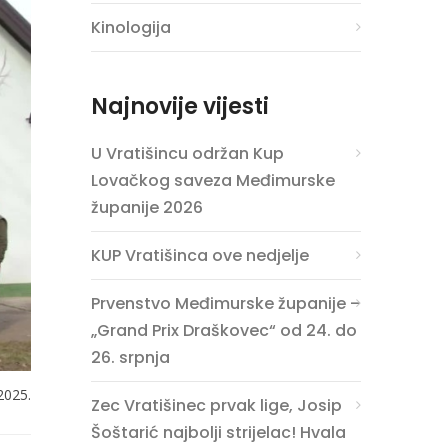
Kinologija
Najnovije vijesti
U Vratišincu održan Kup
Lovačkog saveza Međimurske
županije 2026
KUP Vratišinca ove nedjelje
Prvenstvo Međimurske županije –
„Grand Prix Draškovec“ od 24. do
26. srpnja
2025.
Zec Vratišinec prvak lige, Josip
Šoštarić najbolji strijelac! Hvala