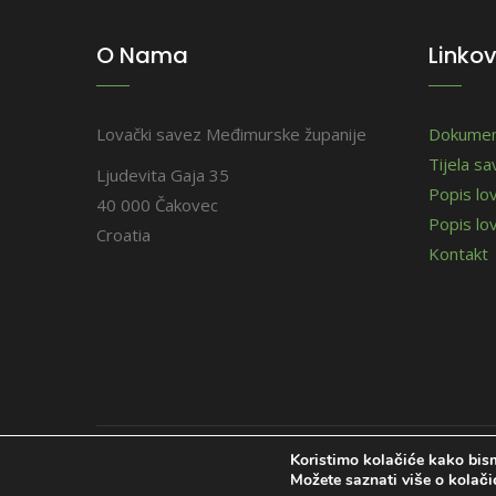
O Nama
Linkov
Lovački savez Međimurske županije
Dokumen
Tijela s
Ljudevita Gaja 35
Popis lo
40 000 Čakovec
Popis lov
Croatia
Kontakt
Koristimo kolačiće kako bism
© 2026. Međimurski lovci. Sva prava pridržana.
Možete saznati više o kolačić