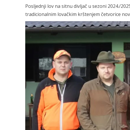
Posljednji lov na sitnu divljač u sezoni 2024./2
tradicionalnim lovačkim krštenjem četvorice nov