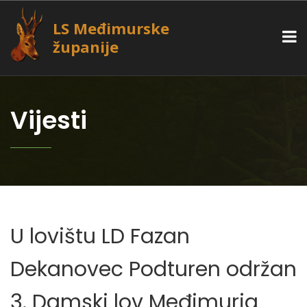
LS Međimurske
županije
Vijesti
U lovištu LD Fazan
Dekanovec Podturen održan
3. Damski lov Međimurja