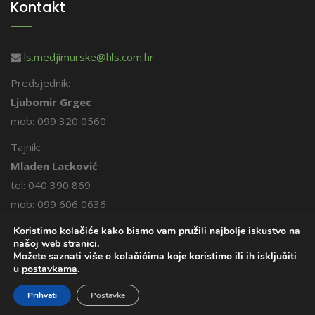
Kontakt
ls.medjimurske@hls.com.hr
Predsjednik:
Ljubomir Grgec
mob: 099 320 0560
Tajnik:
Mladen Lacković
tel: 040 390 869
mob: 099 606 0636
Koristimo kolačiće kako bismo vam pružili najbolje iskustvo na
našoj web stranici.
Možete saznati više o kolačićima koje koristimo ili ih isključiti
u
postavkama
.
© 2026. Međimurski lovci. Sva prava pridržana.
Prihvati
Postavke