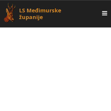
LS Međimurske
županije