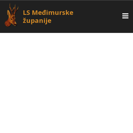
LS Međimurske
županije